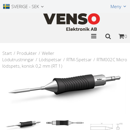
Visa varukorgen
Till kassan
SVERIGE - SEK
Meny
0
Start
/
Produkter
/
Weller
Lödutrustningar
/
Lödspetsar
/
RTM-Spetsar
/
RTM002C Micro
lödspets, konisk 0,2 mm (RT 1)