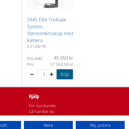
SX45 Elite Triokular
System,
Stereomikroskop med
kamera
3 21 202 99
45 650
Pris exkl.
Pris
57 062.50
Köp
led.
Hjälp
För nya kunder
Så handlar du
Söktips
Mitt konto
tsätt
Neka
Nej, justera
Leverans