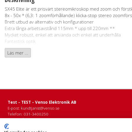
SX45 Elite är ett prisvärt stereomikroskop med zoom och först
8x - 50x * (6,3: 1 zoomförhållande) klicka-stop stereo zoomförs
Brett utbud av alternativ och konfigurationer
Extra långa arbetsavstånd 115mm * upp till 220mm **
Mycket robust, enkel att använda och enkel att underhålla
Fantastisk optik
Läs mer ...
* Med standard X1.0 Objektiv
** Med 0,5x objektiv
SX45 Elite paket med extra högt arbetsavstånd
Ett paket när man behöver extra högt arbetsavstånd mellan lins 
Samt dimmbar ringbelysning.
Test - TEST - Venso Elektronik AB
Paketet innehåller:
E-post:
kundtjanst@venso.se
Zoomenheten: SX45 Elite Stereomikroskop
Telefon:
031-3400250
Stativ: Pelarstativ Elite
Adress:
Ögärdesvägen 21
Okular: 10x linser (par)
433 30 PARTILLE
Org.nr:
556381-3624