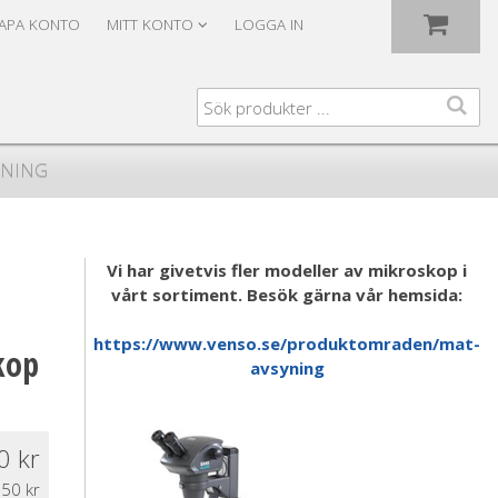
Visa varukorgen
Till kassan
APA KONTO
MITT KONTO
LOGGA IN
JNING
Vi har givetvis fler modeller av mikroskop i
vårt sortiment. Besök gärna vår hemsida:
https://www.venso.se/produktomraden/mat-
kop
avsyning
0
.50