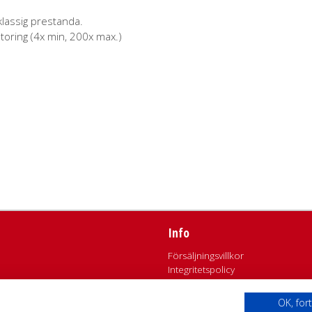
klassig prestanda.
toring (4x min, 200x max.)
och objekt. Med ett pelarstativ som är justerbart i höjd- och djup
Info
Försäljningsvillkor
Integritetspolicy
OK, for