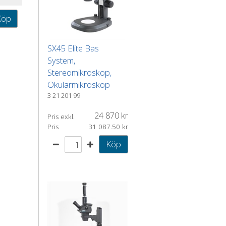
Köp
SX45 Elite Bas
System,
Stereomikroskop,
Okularmikroskop
3 21 201 99
24 870
Pris exkl.
Pris
31 087.50
Köp