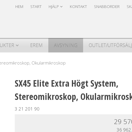
Produkten har lagts i din varukorg
Säkerhet & Cookies
HEM
START
HJÄLP
KONTAKT
SNABBORDER
SK
UKTER
EREM
AVSYNING
OUTLET/UTFÖRSÄL
Stereomikroskop, Okularmikroskop
SX45 Elite Extra Högt System,
Stereomikroskop, Okularmikros
3 21 201 90
29 57
36 962