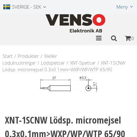
Visa varukorgen
Till kassan
SVERIGE - SEK
Meny
0
Start
/
Produkter
/
Weller
Lödutrustningar
/
Lödspetsar
/
XNT-Spetsar
/
XNT-1SCNW
Lödsp. micromejsel 0.3x0.1mm>WXP/WP/WTP 65/90
XNT-1SCNW Lödsp. micromejsel
0.3x0.1mm>WXP/WP/WTP 65/90