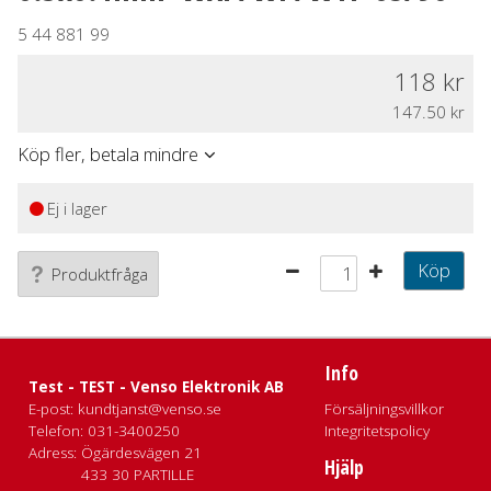
5 44 881 99
118
147.50
Köp fler, betala mindre
Ej i lager
Köp
Produktfråga
Info
Test - TEST - Venso Elektronik AB
E-post:
kundtjanst@venso.se
Försäljningsvillkor
Telefon:
031-3400250
Integritetspolicy
Adress:
Ögärdesvägen 21
Hjälp
433 30 PARTILLE