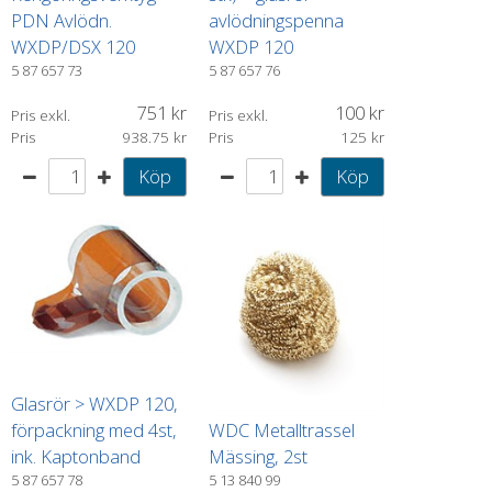
PDN Avlödn.
avlödningspenna
WXDP/DSX 120
WXDP 120
5 87 657 73
5 87 657 76
751
100
Pris exkl.
Pris exkl.
Pris
938.75
Pris
125
Köp
Köp
Glasrör > WXDP 120,
förpackning med 4st,
WDC Metalltrassel
ink. Kaptonband
Mässing, 2st
5 87 657 78
5 13 840 99