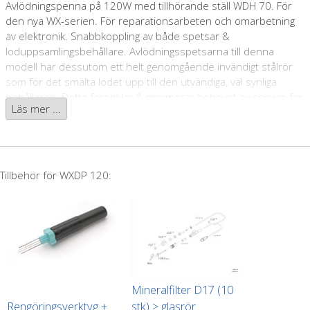
Avlödningspenna på 120W med tillhörande ställ WDH 70. För
den nya WX-serien.
För reparationsarbeten och omarbetning
av elektronik. Snabbkoppling av både spetsar &
loduppsamlingsbehållare. Avlödningsspetsarna till denna
modell har dessutom ett helt genomgående invändigt stålrör
som för det smälta lodet upp till den utvändiga, väl synliga
behållaren. Detta förenklar & minimerar behovet av service för
Läs mer ...
verktyget! Givetvis har WXDP 120 som alla verktyg i WX-serien
även en inbyggd rörelsesensor som startar upp verktyget när
man rör det och därefter låter det gå tillbaka i
viloläge/avstängning när det inte används.
Tillbehör för WXDP 120:
Passande avlödningsspetsar:
XDSL-spetsar
Mineralfilter D17 (10
Rengöringsverktyg +
stk) > glasrör