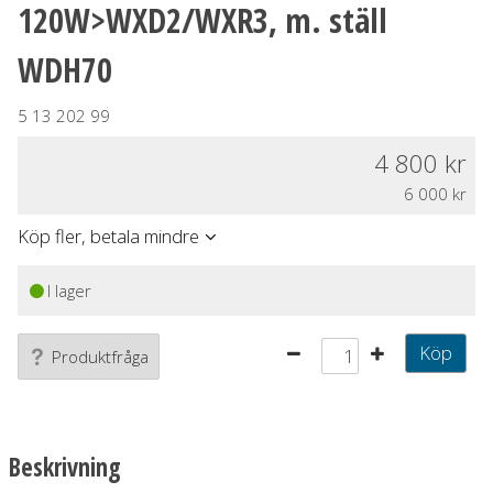
120W>WXD2/WXR3, m. ställ
WDH70
5 13 202 99
4 800
6 000
Köp fler, betala mindre
I lager
Köp
Produktfråga
Beskrivning