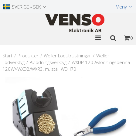
Visa varukorgen
Till kassan
SVERIGE - SEK
Meny
0
Start
/
Produkter
/
Weller Lödutrustningar
/
Weller
Lödverktyg
/
Avlödningsverktyg
/
WXDP 120 Avlödningspenna
120W>WXD2/WXR3, m. ställ WDH70