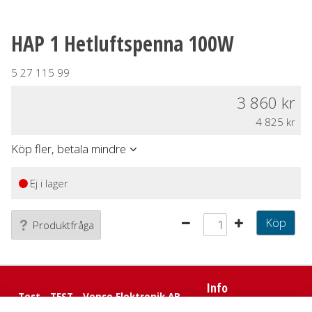
HAP 1 Hetluftspenna 100W
5 27 115 99
3 860
4 825
Köp fler, betala mindre
Ej i lager
Köp
Produktfråga
Info
Test - TEST - Venso Elektronik AB
E-post:
kundtjanst@venso.se
Försäljningsvillkor