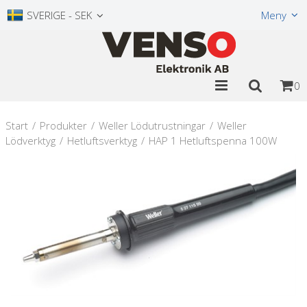
Visa varukorgen
Till kassan
SVERIGE - SEK
Meny
0
Start
/
Produkter
/
Weller Lödutrustningar
/
Weller
Lödverktyg
/
Hetluftsverktyg
/
HAP 1 Hetluftspenna 100W