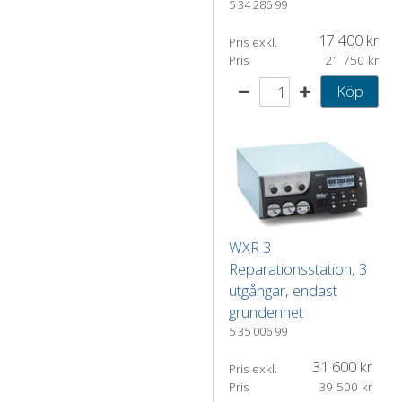
5 34 286 99
17 400
Pris exkl.
Pris
21 750
Köp
WXR 3
Reparationsstation, 3
utgångar, endast
grundenhet
5 35 006 99
31 600
Pris exkl.
Pris
39 500