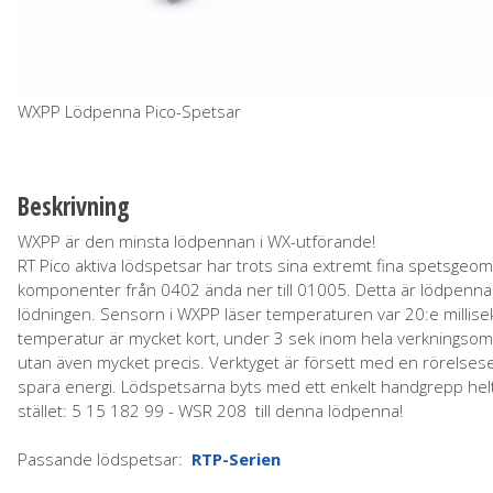
WXPP Lödpenna Pico-Spetsar
Beskrivning
WXPP är den minsta lödpennan i WX-utförande!
RT Pico aktiva lödspetsar har trots sina extremt fina spetsgeo
komponenter från 0402 ända ner till 01005. Detta är lödpenna
lödningen. Sensorn i WXPP läser temperaturen var 20:e millisekun
temperatur är mycket kort, under 3 sek inom hela verkningsomr
utan även mycket precis. Verktyget är försett med en rörelsese
spara energi. Lödspetsarna byts med ett enkelt handgrepp helt 
stället: 5 15 182 99 - WSR 208 till denna lödpenna!
Passande lödspetsar:
RTP-Serien