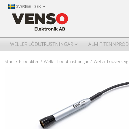
SVERIGE - SEK
WELLER LÖDUTRUSTNINGAR
ALMIT TENNPROD
Start
/
Produkter
/
Weller Lödutrustningar
/
Weller Lödverktyg