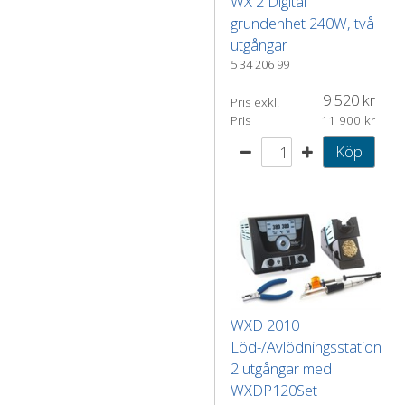
WX 2 Digital
grundenhet 240W, två
utgångar
5 34 206 99
9 520
Pris exkl.
Pris
11 900
Köp
WXD 2010
Löd-/Avlödningsstation
2 utgångar med
WXDP120Set