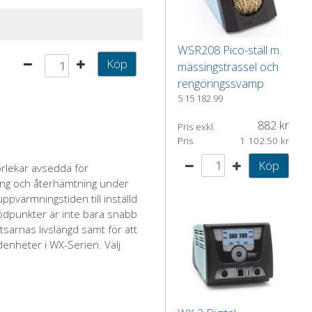
WSR208 Pico-ställ m.
Köp
mässingstrassel och
rengöringssvamp
5 15 182 99
882
Pris exkl.
Pris
1 102.50
Köp
orlekar avsedda för
ing och återhämtning under
ppvärmningstiden till inställd
ödpunkter är inte bara snabb
sarnas livslängd samt för att
denheter i WX-Serien. Välj