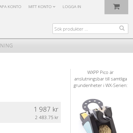
Visa varukorgen
Till kassan
APA KONTO
MITT KONTO
LOGGA IN
JNING
WXPP Pico är
anslutningsbar till samtliga
grundenheter i WX-Serien:
1 987
2 483.75