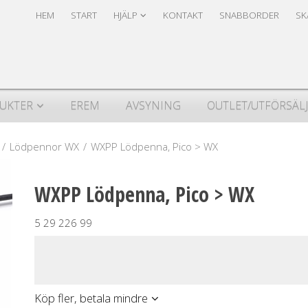
Produkten har lagts i din varukorg
Säkerhet & Cookies
HEM
START
HJÄLP
KONTAKT
SNABBORDER
SK
UKTER
EREM
AVSYNING
OUTLET/UTFÖRSÄL
/
Lödpennor WX
/
WXPP Lödpenna, Pico > WX
WXPP Lödpenna, Pico > WX
5 29 226 99
Köp fler, betala mindre