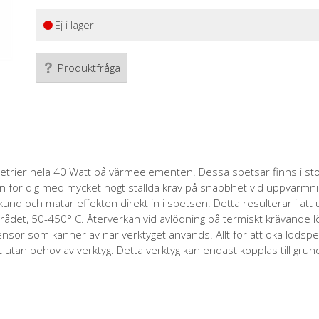
Ej i lager
Produktfråga
metrier hela 40 Watt på värmeelementen. Dessa spetsar finns i st
n för dig med mycket högt ställda krav på snabbhet vid uppvärmn
d och matar effekten direkt in i spetsen. Detta resulterar i att u
ådet, 50-450° C. Återverkan vid avlödning på termiskt krävande l
nsor som känner av när verktyget används. Allt för att öka lödspet
utan behov av verktyg. Detta verktyg kan endast kopplas till grun