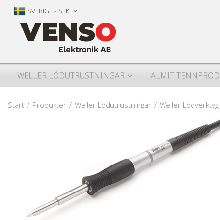
SVERIGE - SEK
WELLER LÖDUTRUSTNINGAR
ALMIT TENNPROD
Start
/
Produkter
/
Weller Lödutrustningar
/
Weller Lödverktyg