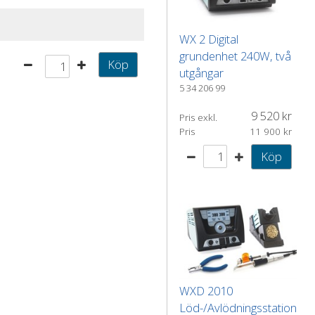
WX 2 Digital
grundenhet 240W, två
Köp
utgångar
5 34 206 99
9 520
Pris exkl.
Pris
11 900
Köp
WXD 2010
Löd-/Avlödningsstation