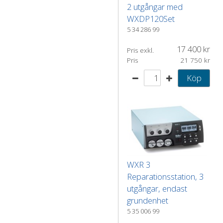
2 utgångar med
WXDP120Set
5 34 286 99
17 400
Pris exkl.
Pris
21 750
Köp
WXR 3
Reparationsstation, 3
utgångar, endast
grundenhet
5 35 006 99