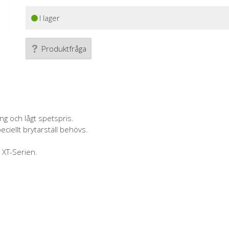
I lager
Produktfråga
g och lågt spetspris.
iellt brytarställ behövs.
XT-Serien.