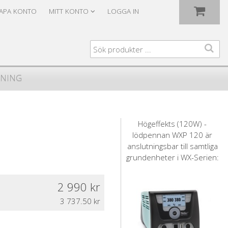
Visa varukorgen
Till kassan
APA KONTO
MITT KONTO
LOGGA IN
JNING
Högeffekts (120W) -
lödpennan WXP 120 är
anslutningsbar till samtliga
grundenheter i WX-Serien:
2 990
3 737.50