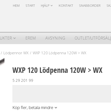
Produkten har lagts i din varukorg
Säkerhet & Cookies
HEM
START
HJÄLP
KONTAKT
SNABBORDER
SK
UKTER
EREM
AVSYNING
OUTLET/UTFÖRSÄL
/
Lödpennor WX
/
WXP 120 Lödpenna 120W > WX
WXP 120 Lödpenna 120W > WX
5 29 201 99
Köp fler, betala mindre