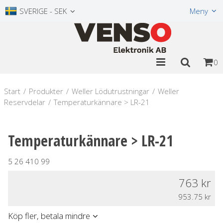
Visa varukorgen
Till kassan
SVERIGE - SEK
Meny
0
Start
/
Produkter
/
Weller Lödutrustningar
/
Weller
Reservdelar
/
Temperaturkännare > LR-21
Temperaturkännare > LR-21
5 26 410 99
763
953.75
Köp fler, betala mindre