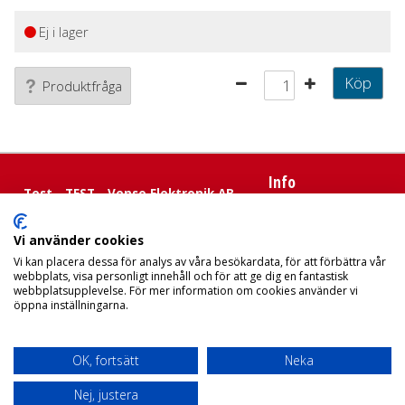
Ej i lager
Köp
Produktfråga
Info
Test - TEST - Venso Elektronik AB
E-post:
kundtjanst@venso.se
Försäljningsvillkor
Telefon:
031-3400250
Integritetspolicy
Vi använder cookies
Adress:
Ögärdesvägen 21
Hjälp
Vi kan placera dessa för analys av våra besökardata, för att förbättra vår
433 30 PARTILLE
webbplats, visa personligt innehåll och för att ge dig en fantastisk
Org.nr:
556381-3624
För nya kunder
webbplatsupplevelse. För mer information om cookies använder vi
öppna inställningarna.
Så handlar du
Söktips
Mitt konto
OK, fortsätt
Neka
Leverans
Betalning
Nej, justera
Säkerhet & Cookies